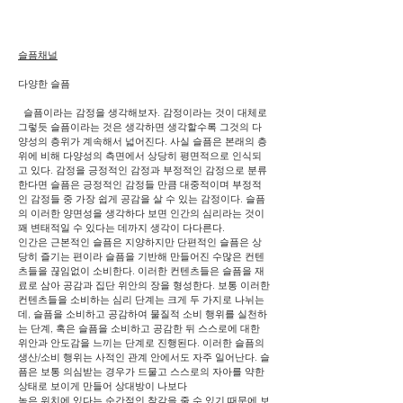
슬픔채널
다양한 슬픔
슬픔이라는 감정을 생각해보자. 감정이라는 것이 대체로
그렇듯 슬픔이라는 것은 생각하면 생각할수록 그것의 다
양성의 층위가 계속해서 넓어진다. 사실 슬픔은 본래의 층
위에 비해 다양성의 측면에서 상당히 평면적으로 인식되
고 있다. 감정을 긍정적인 감정과 부정적인 감정으로 분류
한다면 슬픔은 긍정적인 감정들 만큼 대중적이며 부정적
인 감정들 중 가장 쉽게 공감을 살 수 있는 감정이다. 슬픔
의 이러한 양면성을 생각하다 보면 인간의 심리라는 것이
꽤 변태적일 수 있다는 데까지 생각이 다다른다.
인간은 근본적인 슬픔은 지양하지만 단편적인 슬픔은 상
당히 즐기는 편이라 슬픔을 기반해 만들어진 수많은 컨텐
츠들을 끊임없이 소비한다. 이러한 컨텐츠들은 슬픔을 재
료로 삼아 공감과 집단 위안의 장을 형성한다. 보통 이러한
컨텐츠들을 소비하는 심리 단계는 크게 두 가지로 나뉘는
데, 슬픔을 소비하고 공감하여 물질적 소비 행위를 실천하
는 단계, 혹은 슬픔을 소비하고 공감한 뒤 스스로에 대한
위안과 안도감을 느끼는 단계로 진행된다. 이러한 슬픔의
생산/소비 행위는 사적인 관계 안에서도 자주 일어난다. 슬
픔은 보통 의심받는 경우가 드물고 스스로의 자아를 약한
상태로 보이게 만들어 상대방이 나보다
높은 위치에 있다는 순간적인 착각을 줄 수 있기 때문에 보