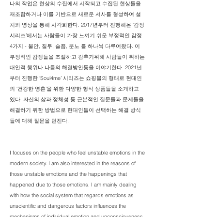
나의 작업은 현상의 수집에서 시작되고 수집된 현상들을
재조합하거나 이를 기반으로 새로운 서사를 형성하여 설
치와 영상을 통해 시각화한다.
2017년부터 진행해온 ‘감정
시리즈’에서는 사람들이 가장 느끼기 쉬운 부정적인 감정
4가지 - 불안, 질투, 슬픔, 분노 를 하나씩 다루어왔다. 이
부정적인 감정들을 조절하고 감추기위해 사람들이 취하는
대안적 행위나 나름의 해결방안등을 이야기한다. 2021년
부터 진행한 ‘Soul4me’ 시리즈는 쇼핑몰의 형태로 현대인
의 ‘건강한 영혼’을 위한 다양한 형식 상품들을 소개하고
있다. 자신의 삶과 정체성 등 근본적인 질문들과 문제들을
해결하기 위한 방법으로 현대인들이 선택하는 해결 방식
들에 대해 질문을 던진다.
I focuses on the people who feel unstable emotions in the
modern society. I am also interested in the reasons of
those unstable emotions and the happenings that
happened due to those emotions. I am mainly dealing
with how the social system that regards emotions as
unscientific and dangerous factors influences the
mechanisms of individual emotion and unconsciousness.