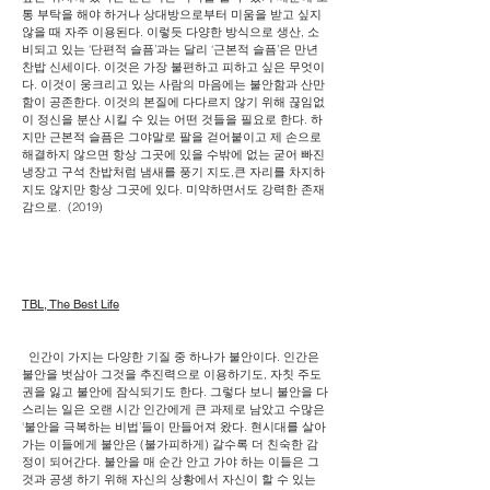
통 부탁을 해야 하거나 상대방으로부터 미움을 받고 싶지
않을 때 자주 이용된다. 이렇듯 다양한 방식으로 생산, 소
비되고 있는 ‘단편적 슬픔’과는 달리 ‘근본적 슬픔’은 만년
찬밥 신세이다. 이것은 가장 불편하고 피하고 싶은 무엇이
다. 이것이 웅크리고 있는 사람의 마음에는 불안함과 산만
함이 공존한다. 이것의 본질에 다다르지 않기 위해 끊임없
이 정신을 분산 시킬 수 있는 어떤 것들을 필요로 한다. 하
지만 근본적 슬픔은 그야말로 팔을 걷어붙이고 제 손으로
해결하지 않으면 항상 그곳에 있을 수밖에 없는 굳어 빠진
냉장고 구석 찬밥처럼 냄새를 풍기 지도,큰 자리를 차지하
지도 않지만 항상 그곳에 있다. 미약하면서도 강력한 존재
감으로. (2019)
TBL, The Best Life
인간이 가지는 다양한 기질 중 하나가 불안이다. 인간은
불안을 벗삼아 그것을 추진력으로 이용하기도, 자칫 주도
권을 잃고 불안에 잠식되기도 한다. 그렇다 보니 불안을 다
스리는 일은 오랜 시간 인간에게 큰 과제로 남았고 수많은
‘불안을 극복하는 비법’들이 만들어져 왔다. 현시대를 살아
가는 이들에게 불안은 (불가피하게) 갈수록 더 친숙한 감
정이 되어간다. 불안을 매 순간 안고 가야 하는 이들은 그
것과 공생 하기 위해 자신의 상황에서 자신이 할 수 있는