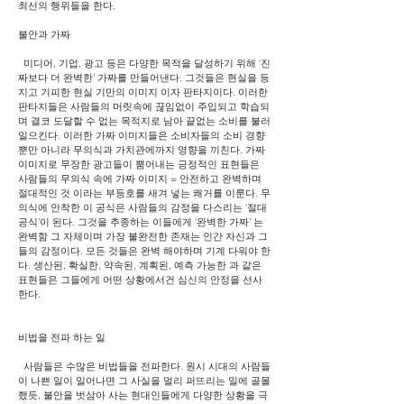
최선의 행위들을 한다.
불안과 가짜
미디어, 기업, 광고 등은 다양한 목적을 달성하기 위해 ‘진
짜보다 더 완벽한’ 가짜를 만들어낸다. 그것들은 현실을 등
지고 기피한 현실 기만의 이미지 이자 판타지이다. 이러한
판타지들은 사람들의 머릿속에 끊임없이 주입되고 학습되
며 결코 도달할 수 없는 목적지로 남아 끝없는 소비를 불러
일으킨다. 이러한 가짜 이미지들은 소비자들의 소비 경향
뿐만 아니라 무의식과 가치관에까지 영향을 끼친다. 가짜
이미지로 무장한 광고들이 뿜어내는 긍정적인 표현들은
사람들의 무의식 속에 가짜 이미지 = 안전하고 완벽하며
절대적인 것 이라는 부등호를 새겨 넣는 쾌거를 이룬다. 무
의식에 안착한 이 공식은 사람들의 감정을 다스리는 ‘절대
공식’이 된다. 그것을 추종하는 이들에게 ‘완벽한 가짜’ 는
완벽함 그 자체이며 가장 불완전한 존재는 인간 자신과 그
들의 감정이다. 모든 것들은 완벽 해야하며 기계 다워야 한
다. 생산된, 확실한, 약속된, 계획된, 예측 가능한 과 같은
표현들은 그들에게 어떤 상황에서건 심신의 안정을 선사
한다.
비법을 전파 하는 일
사람들은 수많은 비법들을 전파한다. 원시 시대의 사람들
이 나쁜 일이 일어나면 그 사실을 멀리 퍼뜨리는 일에 골몰
했듯, 불안을 벗삼아 사는 현대인들에게 다양한 상황을 극