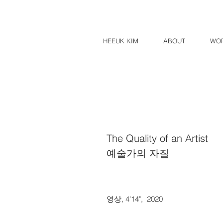
HEEUK KIM
ABOUT
WO
The Quality of an Artist
​예술가의 자질​
영상, 4'14", 202
0