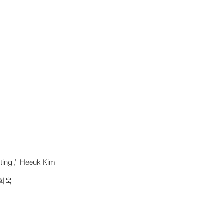
diting / Heeuk Kim
김희욱